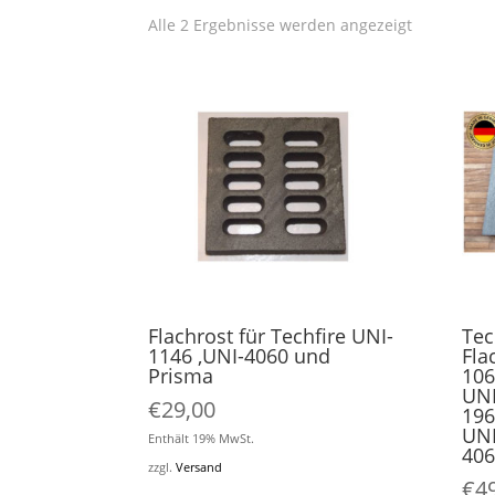
Alle 2 Ergebnisse werden angezeigt
Flachrost für Techfire UNI-
Tec
1146 ,UNI-4060 und
Fla
Prisma
106
UNI
€
29,00
196
UNI
Enthält 19% MwSt.
406
zzgl.
Versand
€
4