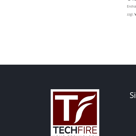
Enthä
zzgl.
S