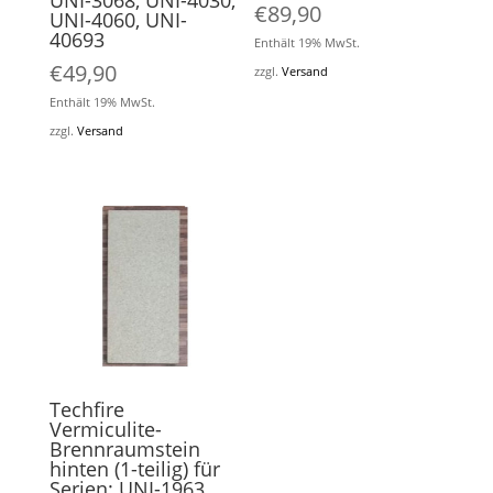
UNI-3068, UNI-4030,
€
89,90
UNI-4060, UNI-
40693
Enthält 19% MwSt.
€
49,90
zzgl.
Versand
Enthält 19% MwSt.
zzgl.
Versand
Techfire
Vermiculite-
Brennraumstein
hinten (1-teilig) für
Serien: UNI-1963,