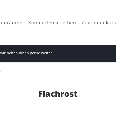
ennräume
Kaminofenscheiben
Zugumlenkun
 wir helfen Ihnen gerne weiter.
“
Flachrost