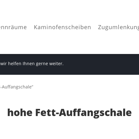
ennräume
Kaminofenscheiben
Zugumlenkun
 wir helfen Ihnen gerne weiter.
t-Auffangschale“
hohe Fett-Auffangschale