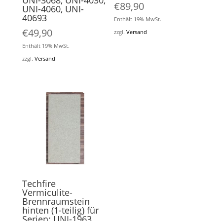
UNI-3068, UNI-4030,
€
89,90
UNI-4060, UNI-
40693
Enthält 19% MwSt.
€
49,90
zzgl.
Versand
Enthält 19% MwSt.
zzgl.
Versand
Techfire
Vermiculite-
Brennraumstein
hinten (1-teilig) für
Serien: UNI-1963,