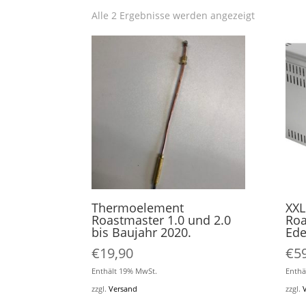
Alle 2 Ergebnisse werden angezeigt
Thermoelement
XXL 
Roastmaster 1.0 und 2.0
Roa
bis Baujahr 2020.
Ede
€
19,90
€
5
Enthält 19% MwSt.
Enthä
zzgl.
Versand
zzgl.