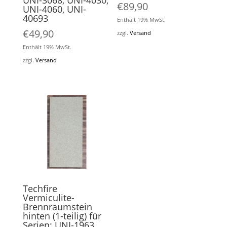
UNI-3068, UNI-4030,
€
89,90
UNI-4060, UNI-
40693
Enthält 19% MwSt.
€
49,90
zzgl.
Versand
Enthält 19% MwSt.
zzgl.
Versand
Techfire
Vermiculite-
Brennraumstein
hinten (1-teilig) für
Serien: UNI-1963,