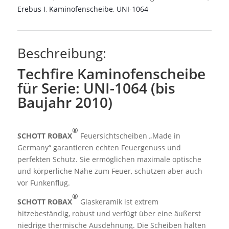
UNI-
Erebus I
,
Kaminofenscheibe
,
UNI-1064
1064
(bis
Baujahr
Beschreibung:
2010)
Menge
Techfire Kaminofenscheibe
für Serie: UNI-1064 (bis
Baujahr 2010)
®
SCHOTT ROBAX
Feuersichtscheiben „Made in
Germany“ garantieren echten Feuergenuss und
perfekten Schutz. Sie ermöglichen maximale optische
und körperliche Nähe zum Feuer, schützen aber auch
vor Funkenflug.
®
SCHOTT ROBAX
Glaskeramik ist extrem
hitzebeständig, robust und verfügt über eine äußerst
niedrige thermische Ausdehnung. Die Scheiben halten