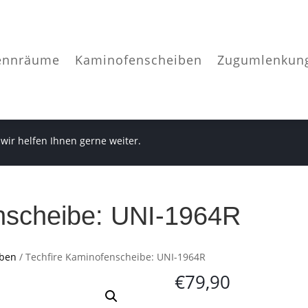
ennräume
Kaminofenscheiben
Zugumlenkun
 wir helfen Ihnen gerne weiter.
nscheibe: UNI-1964R
iben
/ Techfire Kaminofenscheibe: UNI-1964R
€
79,90