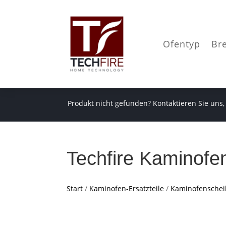
Ofentyp
Br
Produkt nicht gefunden? Kontaktieren Sie uns,
Techfire Kaminofe
Start
/
Kaminofen-Ersatzteile
/
Kaminofensche