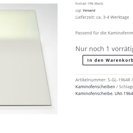
Enthält 19% MwSt.
zzgl.
Versand
Lieferzeit: ca. 3-4 Werktage
Passend für die Kaminofenm
Nur noch 1 vorräti
In den Warenkor
Techfire
Kaminofenscheibe:
UNI-
Artikelnummer:
S-GL-1964R
1964R
Kaminofenscheiben
Schlag
Menge
Kaminofenscheibe
,
UNI-196