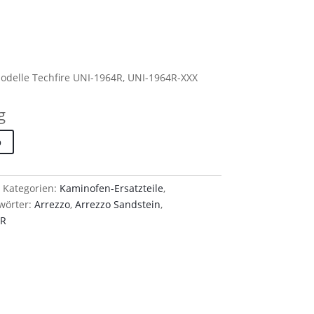
odelle Techfire UNI-1964R, UNI-1964R-XXX
g
b
Kategorien:
Kaminofen-Ersatzteile
,
wörter:
Arrezzo
,
Arrezzo Sandstein
,
4R