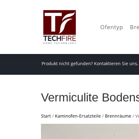
Ofentyp
Br
Produkt nicht gefunden? Kontaktieren Sie uns,
Vermiculite Boden
Start
/
Kaminofen-Ersatzteile
/
Brennräume
/ V