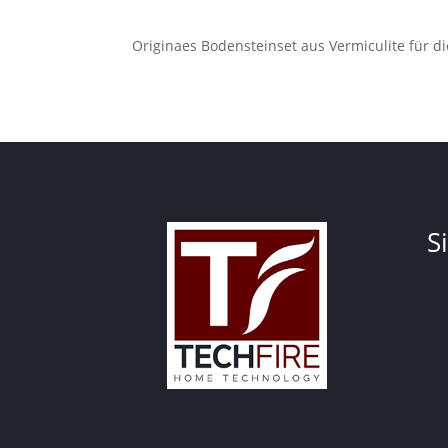
Originaes Bodensteinset aus Vermiculite für d
S