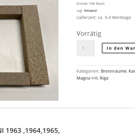
Enthält 19% MwSt.
zzgl.
Versand
Lieferzeit: ca. 3-4 Werktage
Vorrätig
Vermiculite
In den Wa
Bodensteinset
UNI
1963
,1964,1965,
Kategorien:
Brennräume
,
Kam
Menge
Magna I+II
,
Riga
I 1963 ,1964,1965,