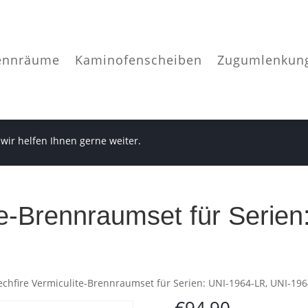
ennräume
Kaminofenscheiben
Zugumlenkun
 wir helfen Ihnen gerne weiter.
te-Brennraumset für Serie
echfire Vermiculite-Brennraumset für Serien: UNI-1964-LR, UNI-196