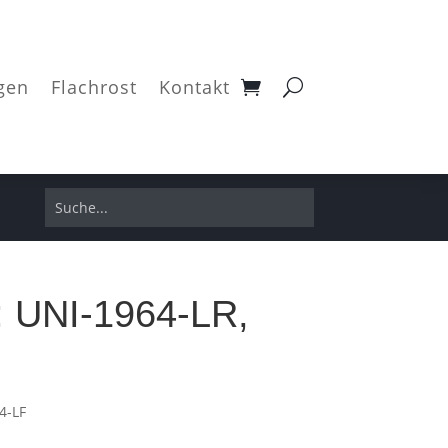
gen
Flachrost
Kontakt
n: UNI-1964-LR,
4-LF