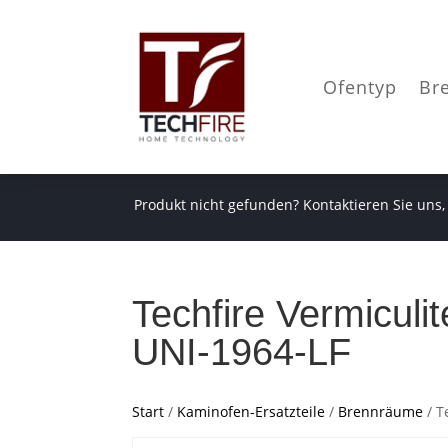
Ofentyp
Br
Produkt nicht gefunden? Kontaktieren Sie uns,
Techfire Vermiculi
UNI-1964-LF
Start
/
Kaminofen-Ersatzteile
/
Brennräume
/ T