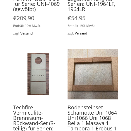
für Serie: UNI-4069
Serien: UNI-1964LF,
(gewölbt)
1964LR
€
209,90
€
54,95
Enthält 19% MwSt.
Enthält 19% MwSt.
zzgl.
Versand
zzgl.
Versand
Techfire
Bodensteinset
Vermiculite-
Schamotte Uni 1064
Brennraum-
Uni1066 Uni 1068
Rückwand-Set (3-
Bella 1 Masaya 1
teilig) für Serien:
Tambora 1 Erebus 1