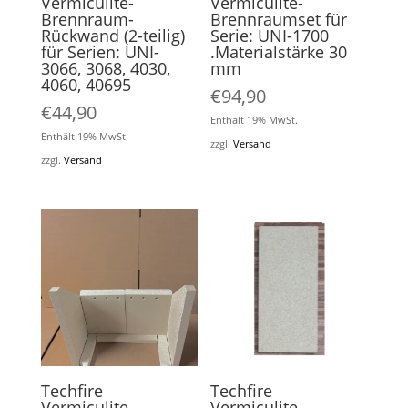
Vermiculite-
Vermiculite-
Brennraum-
Brennraumset für
Rückwand (2-teilig)
Serie: UNI-1700
für Serien: UNI-
.Materialstärke 30
3066, 3068, 4030,
mm
4060, 40695
€
94,90
€
44,90
Enthält 19% MwSt.
Enthält 19% MwSt.
zzgl.
Versand
zzgl.
Versand
Techfire
Techfire
Vermiculite-
Vermiculite-