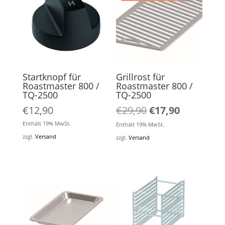
Startknopf für
Grillrost für
Roastmaster 800 /
Roastmaster 800 /
TQ-2500
TQ-2500
Ursprünglicher
Aktueller
€
12,90
€
29,90
€
17,90
Preis
Preis
Enthält 19% MwSt.
Enthält 19% MwSt.
war:
ist:
zzgl.
Versand
zzgl.
Versand
€29,90
€17,90.