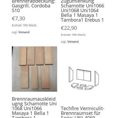
Brennerabdeckung:
Zugumlenkung
Gasgrill. Cordoba
Schamotte Uni1066
510
Uni1068 Uni1064
Bella 1 Masaya 1
€
7,30
Tambora1 Erebus 1
Enthält 19% MwSt.
€
22,90
zzgl.
Versand
Enthält 19% MwSt.
zzgl.
Versand
Brennraumauskleid
ugng Schamotte Uni
1068 Uni1066
Techfire Vermiculit-
Masaya 1 Bella 1
Brennraumset für
Tambora 1
Serie: UNI-4069