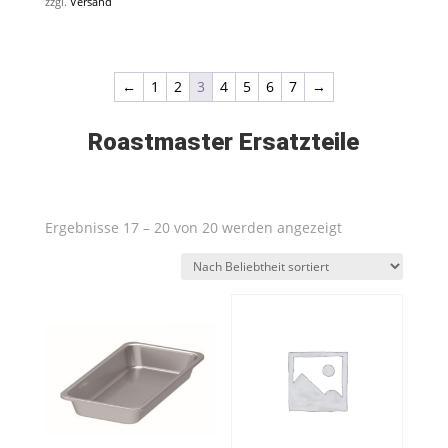
zzgl.
Versand
←
1
2
3
4
5
6
7
→
Roastmaster Ersatzteile
Nach
Ergebnisse 17 – 20 von 20 werden angezeigt
Beliebtheit
sortiert