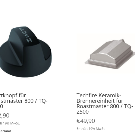
rtknopf für
Techfire Keramik-
stmaster 800 / TQ-
Brennereinheit für
0
Roastmaster 800 / TQ-
2500
2,90
€
49,90
lt 19% MwSt.
Enthält 19% MwSt.
Versand