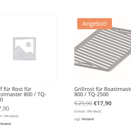
Angebot!
ff für Rost für
Grillrost für Roastmast
stmaster 800 / TQ-
800 / TQ-2500
0
Ursprüngliche
Aktuell
€
29,90
€
17,90
7,90
Preis
Preis
Enthält 19% MwSt.
lt 19% MwSt.
war:
ist:
zzgl.
Versand
Versand
€29,90
€17,90.