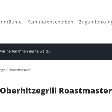
ennräume
Kaminofenscheiben
Zugumlenkun
 wir helfen Ihnen gerne weiter.
egrill Roastmaster“
Oberhitzegrill Roastmaste