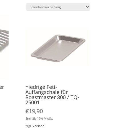
er
niedrige Fett-
Auffangschale für
Roastmaster 800 / TQ-
r
er
25001
€
19,90
Enthält 19% MwSt.
zzgl.
Versand