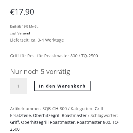
€
17,90
Enthält 19% MwSt.
zzgl.
Versand
Lieferzeit: ca. 3-4 Werktage
Griff für Rost für Roastmaster 800 / TQ-2500
Nur noch 5 vorrätig
Griff
In den Warenkorb
für
Rost
für
Roastmaster
Artikelnummer:
SQB-GH-800
Kategorien:
Grill
800
Ersatzteile
,
Oberhitzegrill Roastmaster
Schlagwörter:
/
Griff
,
Oberhitzegrill Roastmaster
,
Roastmaster 800
,
TQ-
TQ-
2500