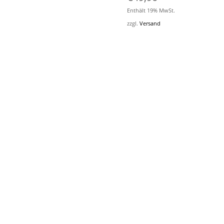
€64,90
€39,90.
Enthält 19% MwSt.
zzgl.
Versand