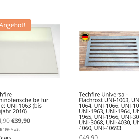
Angebot!
hfire
Techfire Universal-
inofenscheibe für
Flachrost UNI-1063, UN
ie: UNI-1063 (bis
1064, UNI-1066, UNI-10
jahr 2010)
UNI-1963, UNI-1964, UN
1965, UNI-1966, UNI-30
Ursprünglicher
Aktueller
4,90
€
39,90
UNI-3068, UNI-4030, UN
Preis
Preis
4060, UNI-40693
lt 19% MwSt.
war:
ist:
€
49,90
Versand