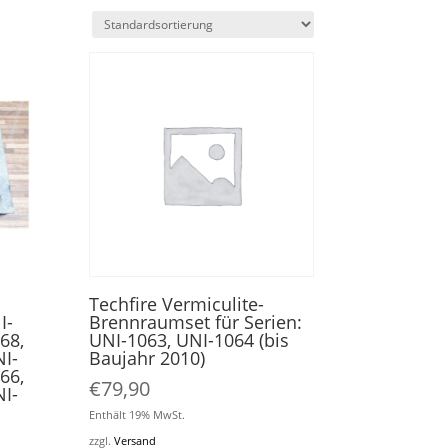
Techfire Vermiculite-
I-
Brennraumset für Serien:
68,
UNI-1063, UNI-1064 (bis
I-
Baujahr 2010)
66,
€
79,90
I-
Enthält 19% MwSt.
zzgl.
Versand