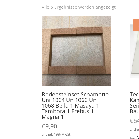
Alle 5 Ergebnisse werden angezeigt
Bodensteinset Schamotte
Tec
Uni 1064 Uni1066 Uni
Kam
1068 Bella 1 Masaya 1
Ser
Tambora 1 Erebus 1
Bau
Magna 1
€
6
€
9,90
Enthä
Enthält 19% MwSt.
zzgl.