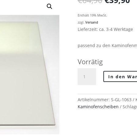
€
64,90
€
39,90
Preis
P
war:
is
Enthält 19% MwSt.
€64,90
€
zzgl.
Versand
Lieferzeit: ca. 3-4 Werktage
passend zu den Kaminofenmo
Vorrätig
Techfire
In den Wa
Kaminofenscheibe
für
Serie:
UNI-
Artikelnummer:
S-GL-1063
1063
Kaminofenscheiben
Schlag
(bis
Baujahr
2010)
Menge