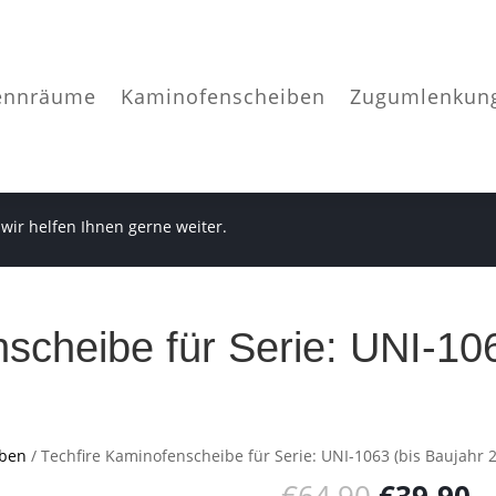
ennräume
Kaminofenscheiben
Zugumlenkun
 wir helfen Ihnen gerne weiter.
scheibe für Serie: UNI-106
iben
/ Techfire Kaminofenscheibe für Serie: UNI-1063 (bis Baujahr 
Ursprüng
A