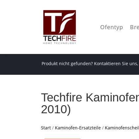
Ofentyp
Br
Produkt nicht gefunden? Kontaktieren Sie uns,
Techfire Kaminofen
2010)
Start
/
Kaminofen-Ersatzteile
/
Kaminofensche