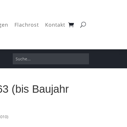
gen
Flachrost
Kontakt
3 (bis Baujahr
2010)
licher
ktueller