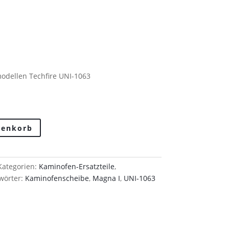
reis
t:
39,90.
dellen Techfire UNI-1063
renkorb
Kategorien:
Kaminofen-Ersatzteile
,
wörter:
Kaminofenscheibe
,
Magna I
,
UNI-1063