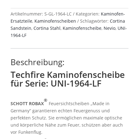
Serie:
UNI-
Artikelnummer:
S-GL-1964-LC
Kategorien:
Kaminofen-
1964-
Ersatzteile
,
Kaminofenscheiben
Schlagwörter:
Cortina
LF
Sandstein
,
Cortina Stahl
,
Kaminofenscheibe
,
Nevio
,
UNI-
Menge
1964-LF
Beschreibung:
Techfire Kaminofenscheibe
für Serie: UNI-1964-LF
®
SCHOTT ROBAX
Feuersichtscheiben „Made in
Germany“ garantieren echten Feuergenuss und
perfekten Schutz. Sie ermöglichen maximale optische
und körperliche Nähe zum Feuer, schützen aber auch
vor Funkenflug.