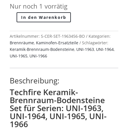
Nur noch 1 vorrätig
In den Warenkorb
Techfire
Keramik-
Brennraum-
Artikelnummer:
S-CER-SET-1963456-BO
Kategorien:
Bodensteine
Brennräume
,
Kaminofen-Ersatzteile
Schlagwörter:
Set
Keramik-Brennraum-Bodensteine
,
UNI-1963
,
UNI-1964
,
für
UNI-1965
,
UNI-1966
Serien:
UNI-
1963,
Beschreibung:
UNI-
1964,
Techfire Keramik-
UNI-
Brennraum-Bodensteine
1965,
Set für Serien: UNI-1963,
UNI-
1966
UNI-1964, UNI-1965, UNI-
Menge
1966