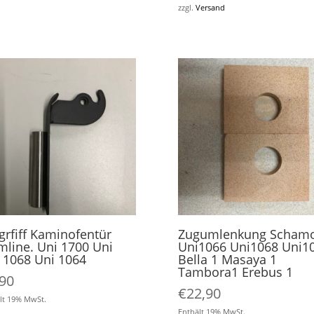
zzgl.
Versand
grfiff Kaminofentür
Zugumlenkung Schamo
imline. Uni 1700 Uni
Uni1066 Uni1068 Uni1
 1068 Uni 1064
Bella 1 Masaya 1
Tambora1 Erebus 1
,90
€
22,90
lt 19% MwSt.
Enthält 19% MwSt.