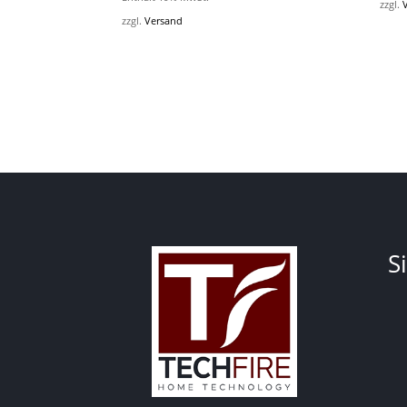
zzgl.
zzgl.
Versand
S