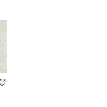
tte
064