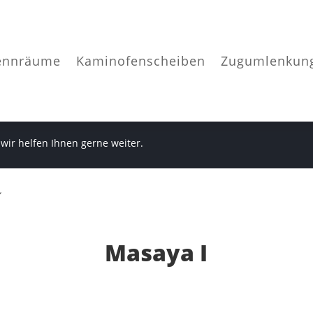
ennräume
Kaminofenscheiben
Zugumlenkun
 wir helfen Ihnen gerne weiter.
“
Masaya I