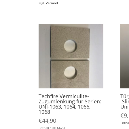
zzgl.
Versand
Techfire Vermiculite-
Tür
Zugumlenkung für Serien:
.Sl
UNI-1063, 1064, 1066,
Uni
1068
€
9
€
44,90
Enthä
Enthält 19% MwSt.