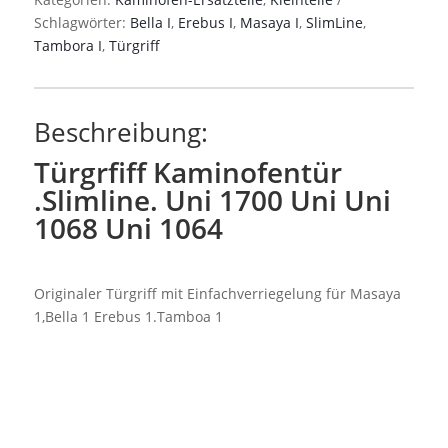
Uni
Schlagwörter:
Bella I
,
Erebus I
,
Masaya I
,
SlimLine
,
1700
Tambora I
,
Türgriff
Uni
Uni
1068
Beschreibung:
Uni
1064
Türgrfiff Kaminofentür
Menge
.Slimline. Uni 1700 Uni Uni
1068 Uni 1064
Originaler Türgriff mit Einfachverriegelung für Masaya
1,Bella 1 Erebus 1.Tamboa 1